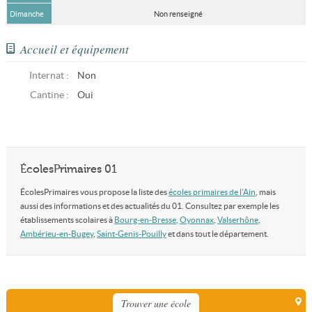
Dimanche
Non renseigné
Accueil et équipement
Internat :
Non
Cantine :
Oui
ÉcolesPrimaires 01
ÉcolesPrimaires vous propose la liste des
écoles primaires de l'Ain
, mais
aussi des informations et des actualités du 01. Consultez par exemple les
établissements scolaires à
Bourg-en-Bresse
,
Oyonnax
,
Valserhône
,
Ambérieu-en-Bugey
,
Saint-Genis-Pouilly
et dans tout le département.
Trouver une école