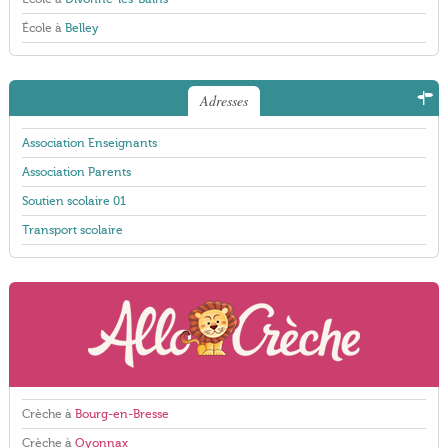
École à
Belley
Adresses
Association Enseignants
Association Parents
Soutien scolaire 01
Transport scolaire
Crèche à
Bourg-en-Bresse
Crèche à
Oyonnax