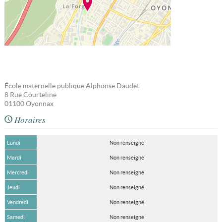
École maternelle publique Alphonse Daudet
8 Rue Courteline
01100
Oyonnax
Horaires
Lundi
Non renseigné
Mardi
Non renseigné
Mercredi
Non renseigné
Jeudi
Non renseigné
Vendredi
Non renseigné
Samedi
Non renseigné