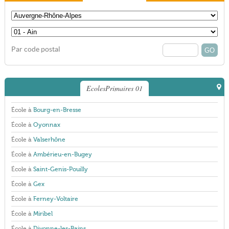
Par code postal
EcolesPrimaires 01
École à
Bourg-en-Bresse
École à
Oyonnax
École à
Valserhône
École à
Ambérieu-en-Bugey
École à
Saint-Genis-Pouilly
École à
Gex
École à
Ferney-Voltaire
École à
Miribel
École à
Divonne-les-Bains