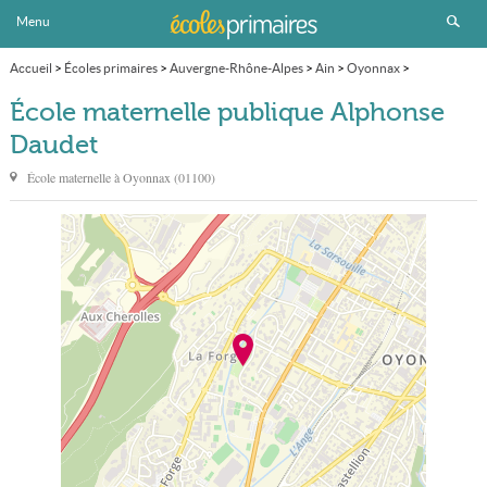
Menu
Accueil
>
Écoles primaires
>
Auvergne-Rhône-Alpes
>
Ain
>
Oyonnax
>
École maternelle publique Alphonse Daudet
École maternelle publique Alphonse
Daudet
École maternelle à
Oyonnax
(
01100
)