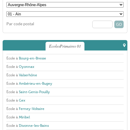
Par code postal
EcolesPrimaires 01
École à
Bourg-en-Bresse
École à
Oyonnax
École à
Valserhône
École à
Ambérieu-en-Bugey
École à
Saint-Genis-Pouilly
École à
Gex
École à
Ferney-Voltaire
École à
Miribel
École à
Divonne-les-Bains