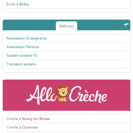
École à
Belley
Adresses
Association Enseignants
Association Parents
Soutien scolaire 01
Transport scolaire
Crèche à
Bourg-en-Bresse
Crèche à
Oyonnax