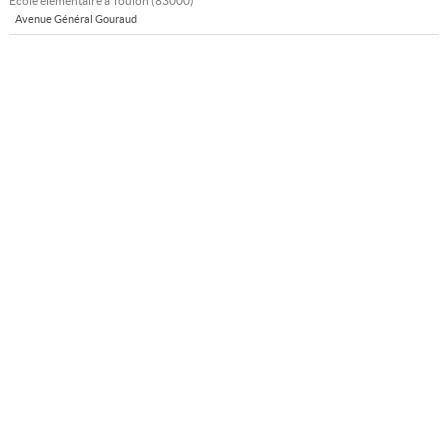
École élémentaire à
Toulon
(
83000
)
Avenue Général Gouraud