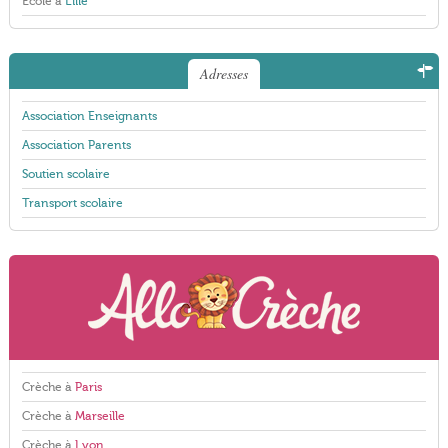
École à
Lille
Adresses
Association Enseignants
Association Parents
Soutien scolaire
Transport scolaire
Crèche à
Paris
Crèche à
Marseille
Crèche à
Lyon