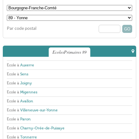
Par code postal
EcolesPrimaires 89
École à
Auxerre
École à
Sens
École à
Joigny
École à
Migennes
École à
Avallon
École à
Villeneuve-sur-Yonne
École à
Paron
École à
Charny-Orée-de-Puisaye
École à
Tonnerre