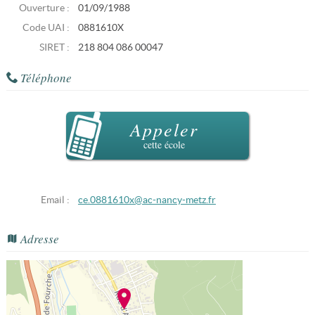
Ouverture :
01/09/1988
Code UAI :
0881610X
SIRET :
218 804 086 00047
Téléphone
Appeler
cette école
Email :
ce.0881610x@ac-nancy-metz.fr
Adresse