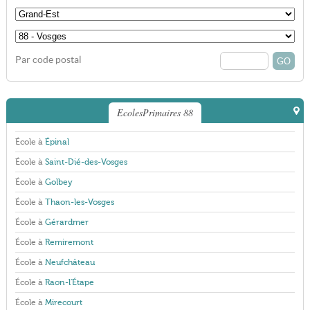
Par code postal
EcolesPrimaires 88
École à
Épinal
École à
Saint-Dié-des-Vosges
École à
Golbey
École à
Thaon-les-Vosges
École à
Gérardmer
École à
Remiremont
École à
Neufchâteau
École à
Raon-l'Étape
École à
Mirecourt