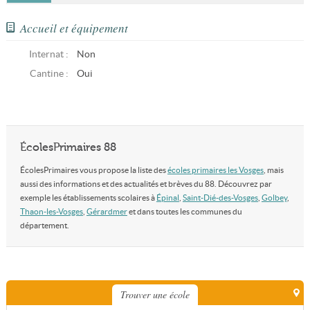
Accueil et équipement
Internat :
Non
Cantine :
Oui
ÉcolesPrimaires 88
ÉcolesPrimaires vous propose la liste des
écoles primaires les Vosges
, mais
aussi des informations et des actualités et brèves du 88. Découvrez par
exemple les établissements scolaires à
Épinal
,
Saint-Dié-des-Vosges
,
Golbey
,
Thaon-les-Vosges
,
Gérardmer
et dans toutes les communes du
département.
Trouver une école