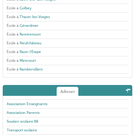
École à
Golbey
École à
Thaon-les-Vosges
École à
Gérardmer
École à
Remiremont
École à
Neufchâteau
École à
Raon-l'Étape
École à
Mirecourt
École à
Rambervillers
Adresses
Association Enseignants
Association Parents
Soutien scolaire 88
Transport scolaire