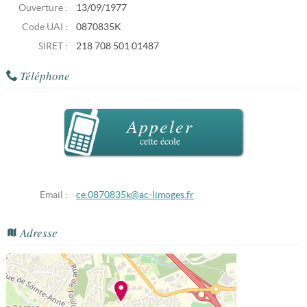
Ouverture :
13/09/1977
Code UAI :
0870835K
SIRET :
218 708 501 01487
Téléphone
Appeler
cette école
Email :
ce.0870835k@ac-limoges.fr
Adresse