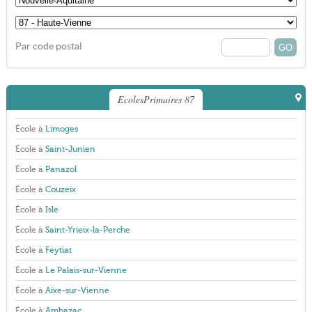
Par code postal
EcolesPrimaires 87
École à
Limoges
École à
Saint-Junien
École à
Panazol
École à
Couzeix
École à
Isle
École à
Saint-Yrieix-la-Perche
École à
Feytiat
École à
Le Palais-sur-Vienne
École à
Aixe-sur-Vienne
École à
Ambazac