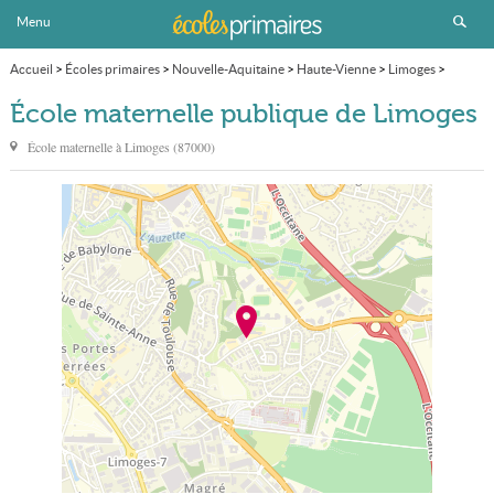
Menu
Accueil
>
Écoles primaires
>
Nouvelle-Aquitaine
>
Haute-Vienne
>
Limoges
>
École maternelle publique
École maternelle publique de Limoges
École maternelle à
Limoges
(
87000
)