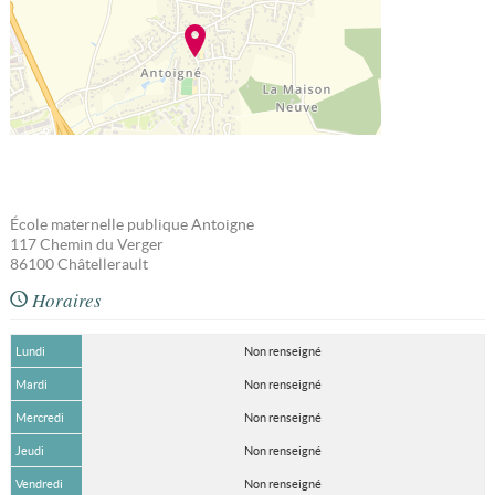
École maternelle publique Antoigne
117 Chemin du Verger
86100
Châtellerault
Horaires
Lundi
Non renseigné
Mardi
Non renseigné
Mercredi
Non renseigné
Jeudi
Non renseigné
Vendredi
Non renseigné