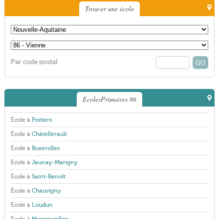
Trouver une école
Par code postal
EcolesPrimaires 86
École à
Poitiers
École à
Châtellerault
École à
Buxerolles
École à
Jaunay-Marigny
École à
Saint-Benoît
École à
Chauvigny
École à
Loudun