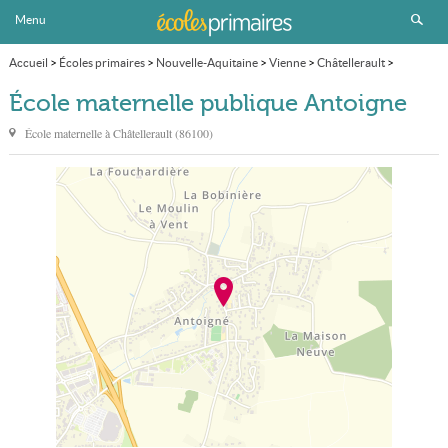
Menu
Accueil
>
Écoles primaires
>
Nouvelle-Aquitaine
>
Vienne
>
Châtellerault
>
École maternelle publique Antoigne
École maternelle publique Antoigne
École maternelle à
Châtellerault
(
86100
)