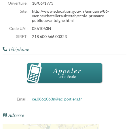
Ouverture :
18/06/1973
Site :
http://www.education.gouv.fr/annuaire/86-
vienne/chatellerault/etab/ecole-primaire-
publique-antoigne.html
Code UAI :
0861063N
SIRET :
218 600 666 00323
Téléphone
Appeler
cette école
Email :
ce.0861063n@ac-poitiers.fr
Adresse