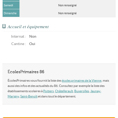
Samedi
Non renseigné
Dimanche
Non renseigné
Accueil et équipement
Internat :
Non
Cantine :
Oui
ÉcolesPrimaires 86
ÉcolesPrimaires vous fournit la liste des
écoles primaires de la Vienne
, mais
aussi des infos et des actualités du 86. Consultez par exemple la liste des
établissements scolaires à
Poitiers
,
Châtellerault
,
Buxerolles
,
Jaunay-
Marigny
,
Saint-Benoît
et dans tout le département.