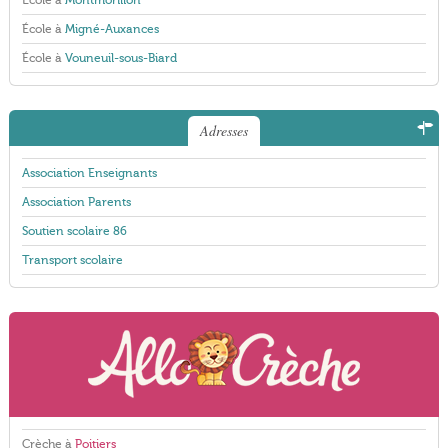
École à
Montmorillon
École à
Migné-Auxances
École à
Vouneuil-sous-Biard
Adresses
Association Enseignants
Association Parents
Soutien scolaire 86
Transport scolaire
Crèche à
Poitiers