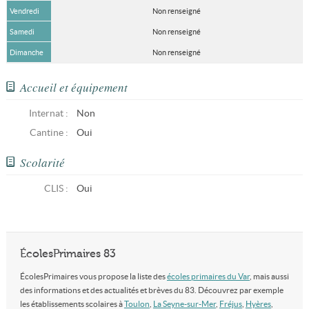
Vendredi
Non renseigné
Samedi
Non renseigné
Dimanche
Non renseigné
Accueil et équipement
Internat :
Non
Cantine :
Oui
Scolarité
CLIS
:
Oui
ÉcolesPrimaires 83
ÉcolesPrimaires vous propose la liste des
écoles primaires du Var
, mais aussi
des informations et des actualités et brèves du 83. Découvrez par exemple
les établissements scolaires à
Toulon
,
La Seyne-sur-Mer
,
Fréjus
,
Hyères
,