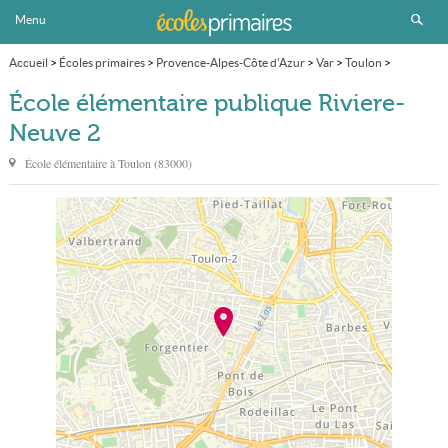
Menu
Accueil
>
Écoles primaires
>
Provence-Alpes-Côte d'Azur
>
Var
>
Toulon
>
École élémentaire publique Riviere-Neuve 2
École élémentaire publique Riviere-
Neuve 2
École élémentaire à
Toulon
(
83000
)