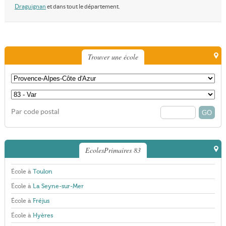
Draguignan
et dans tout le département.
Trouver une école
Par code postal
EcolesPrimaires 83
École à
Toulon
École à
La Seyne-sur-Mer
École à
Fréjus
École à
Hyères