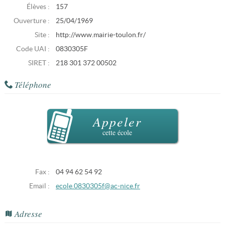
Élèves :
157
Ouverture :
25/04/1969
Site :
http://www.mairie-toulon.fr/
Code UAI :
0830305F
SIRET :
218 301 372 00502
Téléphone
Appeler
cette école
Fax :
04 94 62 54 92
Email :
ecole.0830305f@ac-nice.fr
Adresse