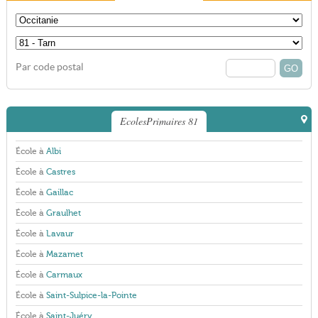
Par code postal
EcolesPrimaires 81
École à
Albi
École à
Castres
École à
Gaillac
École à
Graulhet
École à
Lavaur
École à
Mazamet
École à
Carmaux
École à
Saint-Sulpice-la-Pointe
École à
Saint-Juéry