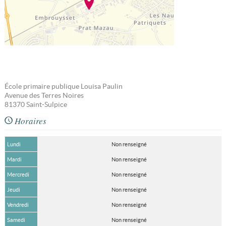
École primaire publique Louisa Paulin
Avenue des Terres Noires
81370
Saint-Sulpice
Horaires
Lundi
Non renseigné
Mardi
Non renseigné
Mercredi
Non renseigné
Jeudi
Non renseigné
Vendredi
Non renseigné
Samedi
Non renseigné