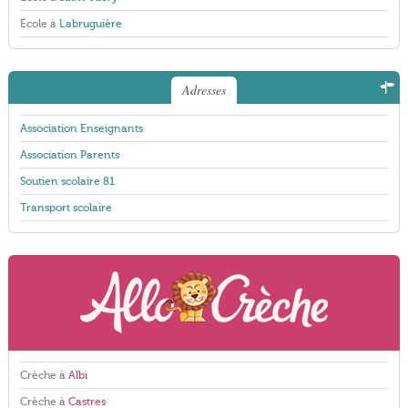
École à
Labruguière
Adresses
Association Enseignants
Association Parents
Soutien scolaire 81
Transport scolaire
Crèche à
Albi
Crèche à
Castres