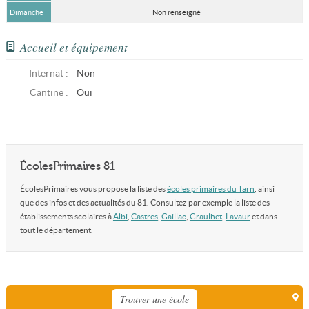
Dimanche
Non renseigné
Accueil et équipement
Internat :
Non
Cantine :
Oui
ÉcolesPrimaires 81
ÉcolesPrimaires vous propose la liste des
écoles primaires du Tarn
, ainsi
que des infos et des actualités du 81. Consultez par exemple la liste des
établissements scolaires à
Albi
,
Castres
,
Gaillac
,
Graulhet
,
Lavaur
et dans
tout le département.
Trouver une école