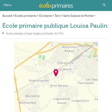
Menu
Accueil
>
Écoles primaires
>
Occitanie
>
Tarn
>
Saint-Sulpice-la-Pointe
>
École primaire publique Louisa Paulin
École primaire publique Louisa Paulin
École primaire à
Saint-Sulpice-la-Pointe
(
81370
)