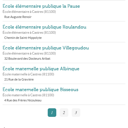
École élémentaire publique la Pause
École élémentaire à
Castres
(
81100
)
Rue Auguste Renoir
École élémentaire publique Roulandou
École élémentaire à
Castres
(
81100
)
Chemin de Saint-Hippolyte
École élémentaire publique Villegoudou
École élémentaire à
Castres
(
81100
)
32 Boulevard des Docteurs Aribat
École maternelle publique Albinque
École maternelle à
Castres
(
81100
)
21 Rue de la Gravière
École maternelle publique Bisseous
École maternelle à
Castres
(
81100
)
4 Rue des Frères Nicouleau
1
2
3