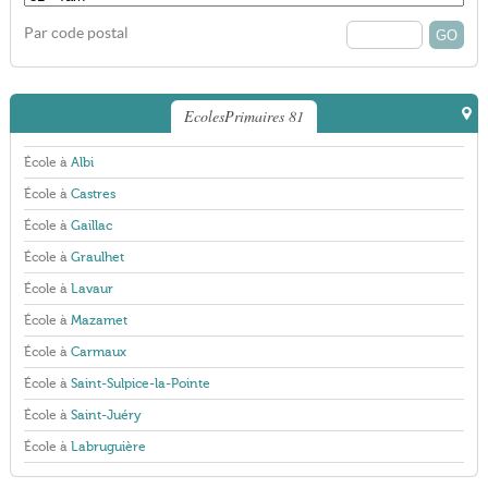
Par code postal
EcolesPrimaires 81
École à
Albi
École à
Castres
École à
Gaillac
École à
Graulhet
École à
Lavaur
École à
Mazamet
École à
Carmaux
École à
Saint-Sulpice-la-Pointe
École à
Saint-Juéry
École à
Labruguière