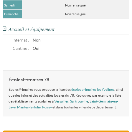
Samedi
Non renseigné
Dimanche
Non renseigné
Accueil et équipement
Internat :
Non
Cantine :
Oui
ÉcolesPrimaires 78
ÉcolesPrimaires vous propose la liste des
écoles primaires les Yvelines
, ainsi
que des infos et des actualités locales du 78. Retrouvez par exemple la liste
des établissements scolaires à
Versailles
,
Sartrouville
,
Saint-Germain-en-
Laye
,
Mantes-la-Jolie
,
Poissy
et dans toutes les villes de ce département.