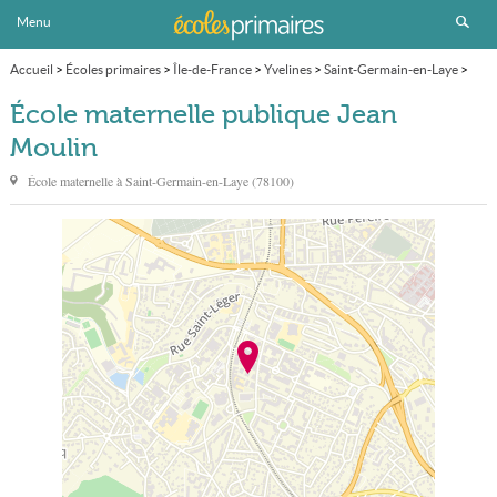
Menu
Accueil
>
Écoles primaires
>
Île-de-France
>
Yvelines
>
Saint-Germain-en-Laye
>
École maternelle publique Jean Moulin
École maternelle publique Jean
Moulin
École maternelle à
Saint-Germain-en-Laye
(
78100
)