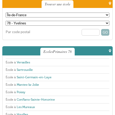
Trouver une école
Par code postal
EcolesPrimaires 78
École à
Versailles
École à
Sartrouville
École à
Saint-Germain-en-Laye
École à
Mantes-la-Jolie
École à
Poissy
École à
Conflans-Sainte-Honorine
École à
Les Mureaux
École à
Houilles