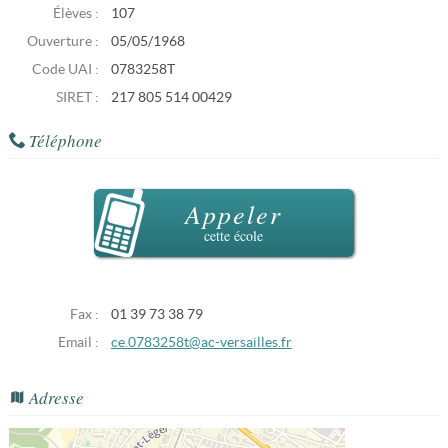
Élèves :
107
Ouverture :
05/05/1968
Code UAI :
0783258T
SIRET :
217 805 514 00429
Téléphone
Appeler
cette école
Fax :
01 39 73 38 79
Email :
ce.0783258t@ac-versailles.fr
Adresse