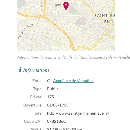
Informations de contact et détails de l'établissement École materne
Informations
Zone :
C -
Académie de Versailles
Type :
Public
Élèves :
175
Ouverture :
01/05/1965
Site :
http://www.saintgermainenlaye.fr/
Code UAI :
0782186C
SIRET :
217 805 514 00056