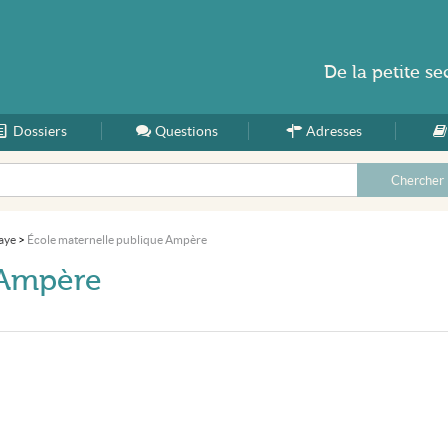
De la
petite se
Dossiers
Accueil
Questions
Adresses
aye
>
École maternelle publique Ampère
 Ampère