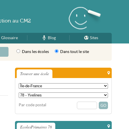
ction
au
CM2
Glossaire
Blog
Sites
Dans les écoles
Dans tout le site
Trouver une école
Par code postal
EcolesPrimaires 78