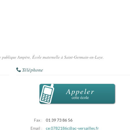
lle publique Ampère, École maternelle à Saint-Germain-en-Laye.
Téléphone
Appeler
cette école
Fax :
01 39 73 86 56
Email :
ce.0782186c@ac-versailles.fr