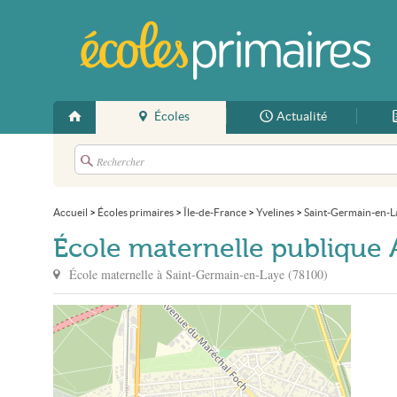
Écoles
Actualité
Accueil
>
Écoles primaires
>
Île-de-France
>
Yvelines
>
Saint-Germain-en-L
École maternelle publique
École maternelle à
Saint-Germain-en-Laye
(
78100
)