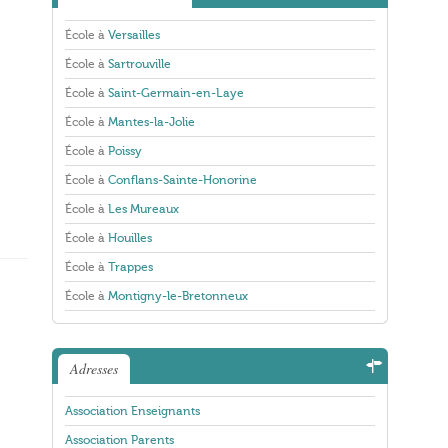
École à
Versailles
École à
Sartrouville
École à
Saint-Germain-en-Laye
École à
Mantes-la-Jolie
École à
Poissy
École à
Conflans-Sainte-Honorine
École à
Les Mureaux
École à
Houilles
École à
Trappes
École à
Montigny-le-Bretonneux
Adresses
Association Enseignants
Association Parents