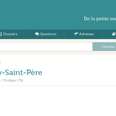
De la
petite se
Dossiers
Accueil
Questions
Adresses
e
y-Saint-Père
 / Yvelines (78)