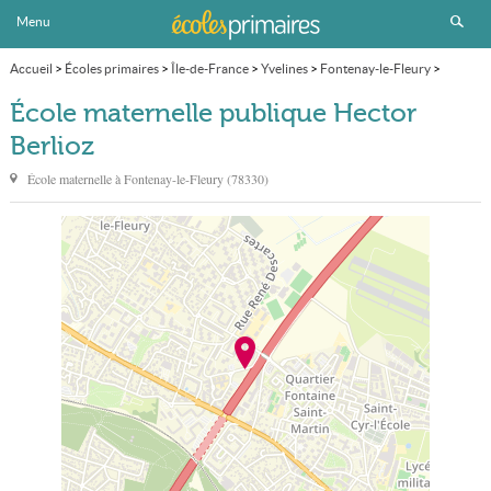
Menu
Accueil
>
Écoles primaires
>
Île-de-France
>
Yvelines
>
Fontenay-le-Fleury
>
École maternelle publique Hector Berlioz
École maternelle publique Hector
Berlioz
École maternelle à
Fontenay-le-Fleury
(
78330
)