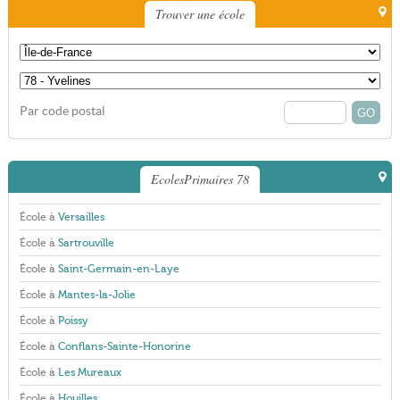
Trouver une école
Par code postal
EcolesPrimaires 78
École à
Versailles
École à
Sartrouville
École à
Saint-Germain-en-Laye
École à
Mantes-la-Jolie
École à
Poissy
École à
Conflans-Sainte-Honorine
École à
Les Mureaux
École à
Houilles