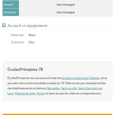
Samedi
Non renseigné
Dimanche
Non renseigné
Accueil et équipement
Internat :
Non
Cantine :
Oui
ÉcolesPrimaires 78
ÉcolesPrimaires vous propose la liste des
écoles primaires les Yvelines
, ainsi
que des infos et des actualités locales du 78. Retrouvez par exemple la liste
des établissements scolaires à
Versailles
,
Sartrouville
,
Saint-Germain-en-
Laye
,
Mantes-la-Jolie
,
Poissy
et dans toutes les villes de ce département.