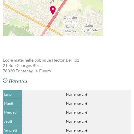
École maternelle publique Hector Berlioz
21 Rue Georges Bizet
78330
Fontenay-le-Fleury
Horaires
Lundi
Non renseigné
Mardi
Non renseigné
Mercredi
Non renseigné
Jeudi
Non renseigné
Vendredi
Non renseigné