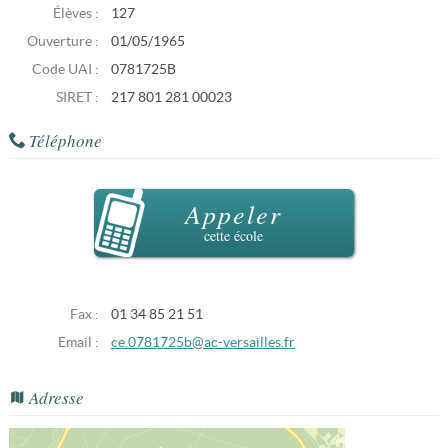
Élèves :
127
Ouverture :
01/05/1965
Code UAI :
0781725B
SIRET :
217 801 281 00023
Téléphone
Appeler
cette école
Fax :
01 34 85 21 51
Email :
ce.0781725b@ac-versailles.fr
Adresse