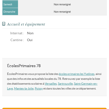
Samedi
Non renseigné
Dimanche
Non renseigné
Accueil et équipement
Internat :
Non
Cantine :
Oui
ÉcolesPrimaires 78
ÉcolesPrimaires vous propose la liste des
écoles primaires les Yvelines
, ainsi
que des infos et des actualités locales du 78. Retrouvez par exemple la liste
des établissements scolaires à
Versailles
,
Sartrouville
,
Saint-Germain-en-
Laye
,
Mantes-la-Jolie
,
Poissy
et dans toutes les villes de ce département.