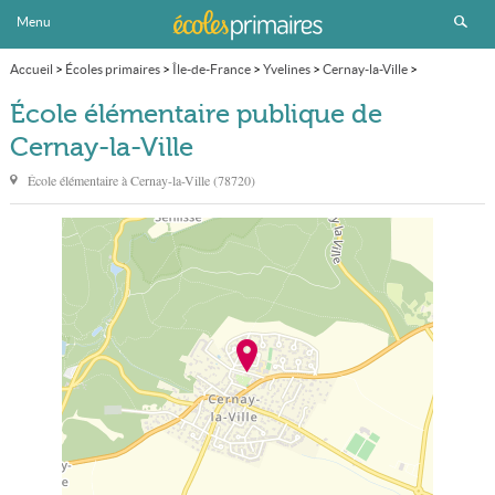
Menu
Accueil
>
Écoles primaires
>
Île-de-France
>
Yvelines
>
Cernay-la-Ville
>
École élémentaire publique
École élémentaire publique de
Cernay-la-Ville
École élémentaire à
Cernay-la-Ville
(
78720
)