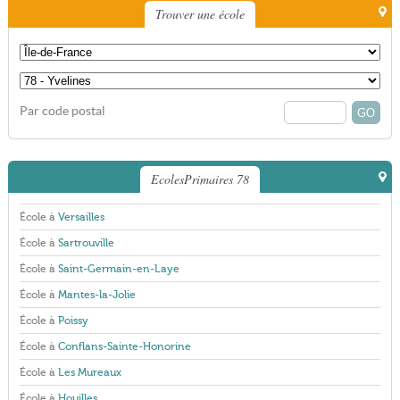
Trouver une école
Par code postal
EcolesPrimaires 78
École à
Versailles
École à
Sartrouville
École à
Saint-Germain-en-Laye
École à
Mantes-la-Jolie
École à
Poissy
École à
Conflans-Sainte-Honorine
École à
Les Mureaux
École à
Houilles