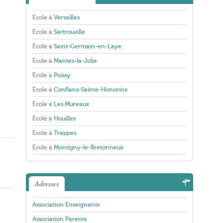
École à
Versailles
École à
Sartrouville
École à
Saint-Germain-en-Laye
École à
Mantes-la-Jolie
École à
Poissy
École à
Conflans-Sainte-Honorine
École à
Les Mureaux
École à
Houilles
École à
Trappes
École à
Montigny-le-Bretonneux
Adresses
Association Enseignants
Association Parents