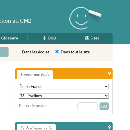
ction
au
CM2
Glossaire
Blog
Sites
Dans les écoles
Dans tout le site
Trouver une école
Par code postal
EcolesPrimaires 78