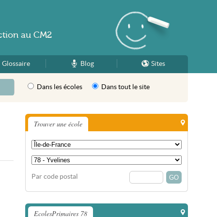
ction
au
CM2
Glossaire
Blog
Sites
Dans les écoles
Dans tout le site
Trouver une école
Par code postal
EcolesPrimaires 78