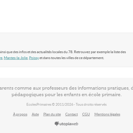
 ainsi que des infos et des actualités locales du 78. Retrouvez par exemple la liste des
ye
,
Mantes-la-Jolie
,
Poissy
et dans toutes les villes de ce département.
arents comme aux professeurs des informations pratiques, de
pédagogiques pour les enfants en école primaire.
EcolesPrimaires © 2011/2026 - Tous droits réservés
À propos
Aide
Plan du site
Contact
CGU
Mentions légales