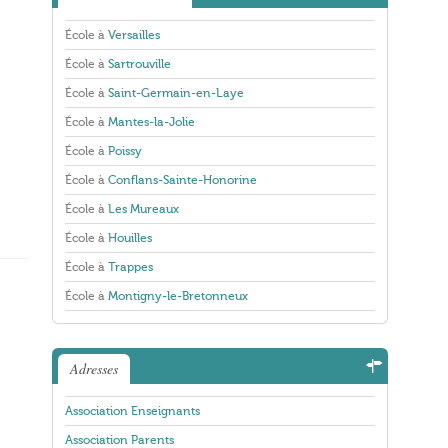
École à
Versailles
École à
Sartrouville
École à
Saint-Germain-en-Laye
École à
Mantes-la-Jolie
École à
Poissy
École à
Conflans-Sainte-Honorine
École à
Les Mureaux
École à
Houilles
École à
Trappes
École à
Montigny-le-Bretonneux
Adresses
Association Enseignants
Association Parents