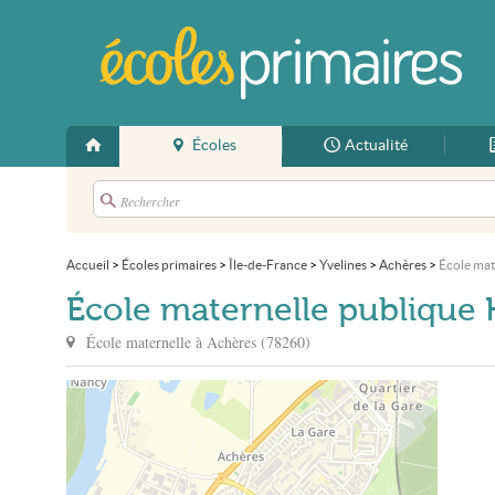
Écoles
Actualité
Accueil
>
Écoles primaires
>
Île-de-France
>
Yvelines
>
Achères
>
École mat
École maternelle publique 
École maternelle à
Achères
(
78260
)