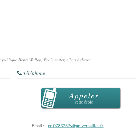
le publique Henri Wallon, École maternelle à Achères.
Téléphone
Appeler
cette école
Email :
ce.0783237v@ac-versailles.fr