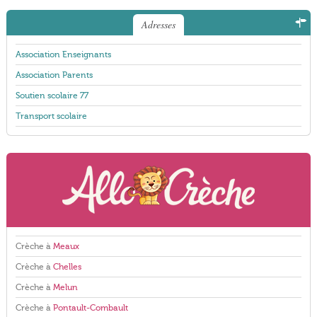
Adresses
Association Enseignants
Association Parents
Soutien scolaire 77
Transport scolaire
Crèche à
Meaux
Crèche à
Chelles
Crèche à
Melun
Crèche à
Pontault-Combault