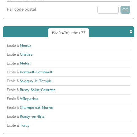
Par code postal
EcolesPrimaires 77
École à
Meaux
École à
Chelles
École à
Melun
École à
Pontault-Combault
École à
Savigny-le-Temple
École à
Bussy-Saint-Georges
École à
Villeparisis
École à
Champs-sur-Marne
École à
Roissy-en-Brie
École à
Torcy