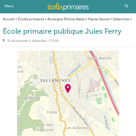
Menu
Accueil
>
Écoles primaires
>
Auvergne-Rhône-Alpes
>
Haute-Savoie
>
Sallanches
>
École primaire publique Jules Ferry
École primaire publique Jules Ferry
École primaire à
Sallanches
(
74700
)