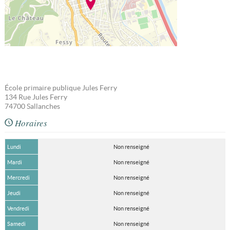
École primaire publique Jules Ferry
134 Rue Jules Ferry
74700
Sallanches
Horaires
Lundi
Non renseigné
Mardi
Non renseigné
Mercredi
Non renseigné
Jeudi
Non renseigné
Vendredi
Non renseigné
Samedi
Non renseigné