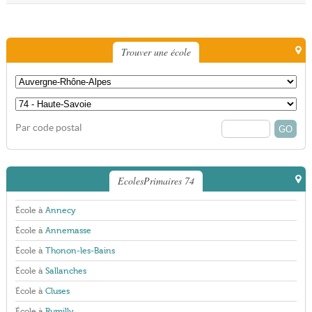
Trouver une école
Par code postal
EcolesPrimaires 74
École à
Annecy
École à
Annemasse
École à
Thonon-les-Bains
École à
Sallanches
École à
Cluses
École à
Rumilly