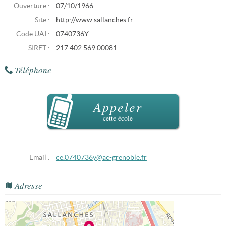
Ouverture :
07/10/1966
Site :
http://www.sallanches.fr
Code UAI :
0740736Y
SIRET :
217 402 569 00081
Téléphone
Appeler
cette école
Email :
ce.0740736y@ac-grenoble.fr
Adresse