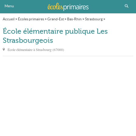
Menu
Accueil
>
Écoles primaires
>
Grand-Est
>
Bas-Rhin
>
Strasbourg
>
École élémentaire publique Les Strasbourgeois
École élémentaire publique Les
Strasbourgeois
École élémentaire à
Strasbourg
(
67000
)