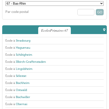
Par code postal
EcolesPrimaires 67
École à
Strasbourg
École à
Haguenau
École à
Schiltigheim
École à
Illkirch-Graffenstaden
École à
Lingolsheim
École à
Sélestat
École à
Bischheim
École à
Ostwald
École à
Bischwiller
École à
Obernai