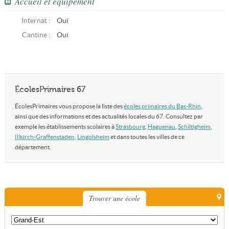
Accueil et équipement
Internat :
Oui
Cantine :
Oui
ÉcolesPrimaires 67
ÉcolesPrimaires vous propose la liste des
écoles primaires du Bas-Rhin
,
ainsi que des informations et des actualités locales du 67. Consultez par
exemple les établissements scolaires à
Strasbourg
,
Haguenau
,
Schiltigheim
,
Illkirch-Graffenstaden
,
Lingolsheim
et dans toutes les villes de ce
département.
Trouver une école