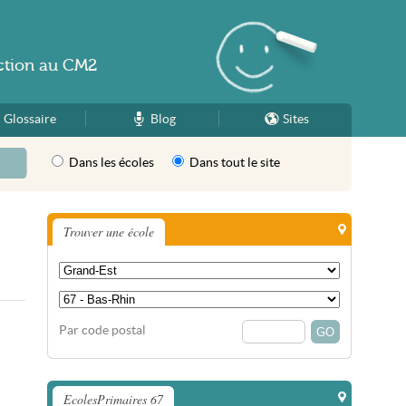
ction
au
CM2
Glossaire
Blog
Sites
Dans les écoles
Dans tout le site
Trouver une école
Par code postal
EcolesPrimaires 67