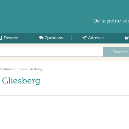
De la
petite se
Dossiers
Accueil
Questions
Adresses
émentaire publique Gliesberg
 Gliesberg