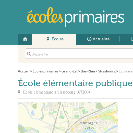
Écoles
Actualité
Accueil
>
Écoles primaires
>
Grand-Est
>
Bas-Rhin
>
Strasbourg
>
École él
École élémentaire publique
École élémentaire à
Strasbourg
(
67200
)