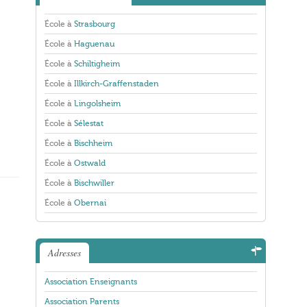
École à
Strasbourg
École à
Haguenau
École à
Schiltigheim
École à
Illkirch-Graffenstaden
École à
Lingolsheim
École à
Sélestat
École à
Bischheim
École à
Ostwald
École à
Bischwiller
École à
Obernai
Adresses
Association Enseignants
Association Parents