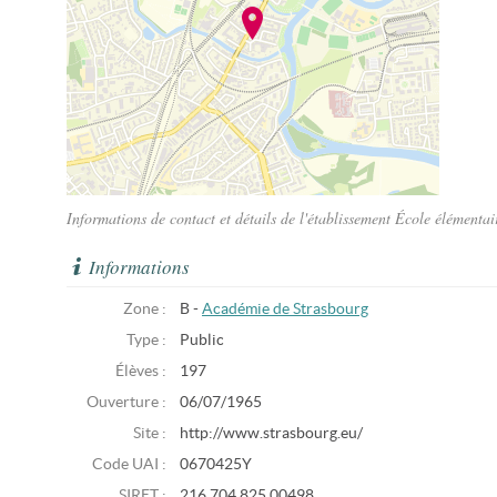
Informations de contact et détails de l'établissement École élémenta
Informations
Zone :
B -
Académie de Strasbourg
Type :
Public
Élèves :
197
Ouverture :
06/07/1965
Site :
http://www.strasbourg.eu/
Code UAI :
0670425Y
SIRET :
216 704 825 00498