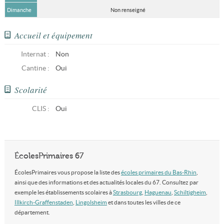
Dimanche
Non renseigné
Accueil et équipement
Internat :
Non
Cantine :
Oui
Scolarité
CLIS
:
Oui
ÉcolesPrimaires 67
ÉcolesPrimaires vous propose la liste des
écoles primaires du Bas-Rhin
,
ainsi que des informations et des actualités locales du 67. Consultez par
exemple les établissements scolaires à
Strasbourg
,
Haguenau
,
Schiltigheim
,
Illkirch-Graffenstaden
,
Lingolsheim
et dans toutes les villes de ce
département.