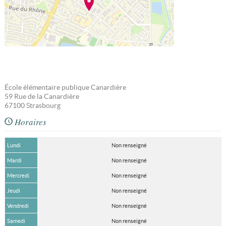
École élémentaire publique Canardière
59 Rue de la Canardière
67100
Strasbourg
Horaires
Lundi
Non renseigné
Mardi
Non renseigné
Mercredi
Non renseigné
Jeudi
Non renseigné
Vendredi
Non renseigné
Samedi
Non renseigné