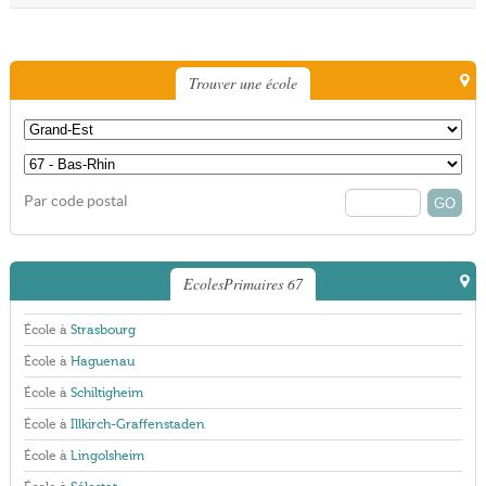
Trouver une école
Par code postal
EcolesPrimaires 67
École à
Strasbourg
École à
Haguenau
École à
Schiltigheim
École à
Illkirch-Graffenstaden
École à
Lingolsheim