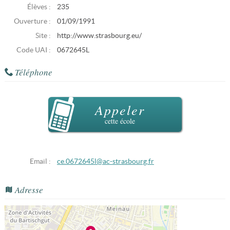
Élèves :
235
Ouverture :
01/09/1991
Site :
http://www.strasbourg.eu/
Code UAI :
0672645L
Téléphone
Appeler
cette école
Email :
ce.0672645l@ac-strasbourg.fr
Adresse