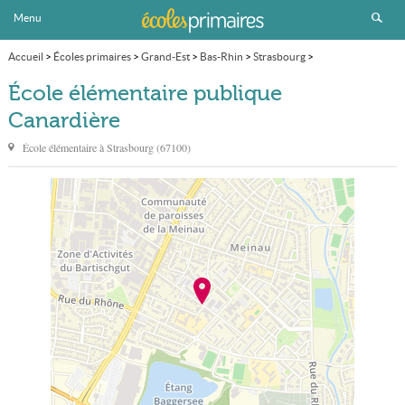
Menu
Accueil
>
Écoles primaires
>
Grand-Est
>
Bas-Rhin
>
Strasbourg
>
École élémentaire publique Canardière
École élémentaire publique
Canardière
École élémentaire à
Strasbourg
(
67100
)