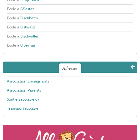
École à
Lingolsheim
École à
Sélestat
École à
Bischheim
École à
Ostwald
École à
Bischwiller
École à
Obernai
Adresses
Association Enseignants
Association Parents
Soutien scolaire 67
Transport scolaire