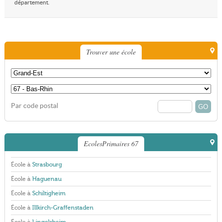
département.
Trouver une école
Par code postal
EcolesPrimaires 67
École à
Strasbourg
École à
Haguenau
École à
Schiltigheim
École à
Illkirch-Graffenstaden