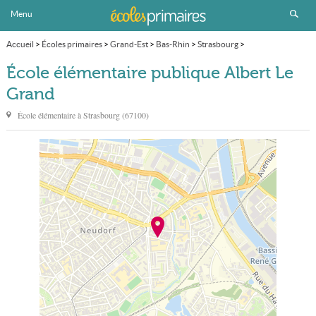
Menu
Accueil
>
Écoles primaires
>
Grand-Est
>
Bas-Rhin
>
Strasbourg
>
École élémentaire publique Albert Le Grand
École élémentaire publique Albert Le
Grand
École élémentaire à
Strasbourg
(
67100
)