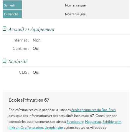
Samedi
Non renseigné
Dimanche
Non renseigné
Accueil et équipement
Internat :
Non
Cantine :
Oui
Scolarité
CLIS
:
Oui
ÉcolesPrimaires 67
ÉcolesPrimaires vous propose la liste des
écoles primaires du Bas-Rhin
,
ainsi que des informations et des actualités locales du 67. Consultez par
exemple les établissements scolaires à
Strasbourg
,
Haguenau
,
Schiltigheim
,
Illkirch-Graffenstaden
,
Lingolsheim
et dans toutes les villes de ce