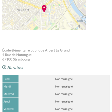
École élémentaire publique Albert Le Grand
4 Rue de Huningue
67100
Strasbourg
Horaires
Lundi
Non renseigné
Mardi
Non renseigné
Mercredi
Non renseigné
Jeudi
Non renseigné
Vendredi
Non renseigné