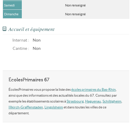
Samedi
Non renseigné
Dimanche
Non renseigné
Accueil et équipement
Internat :
Non
Cantine :
Non
ÉcolesPrimaires 67
ÉcolesPrimaires vous propose la liste des
écoles primaires du Bas-Rhin
,
ainsi que des informations et des actualités locales du 67. Consultez par
exemple les établissements scolaires à
Strasbourg
,
Haguenau
,
Schiltigheim
,
Illkirch-Graffenstaden
,
Lingolsheim
et dans toutes les villes de ce
département.