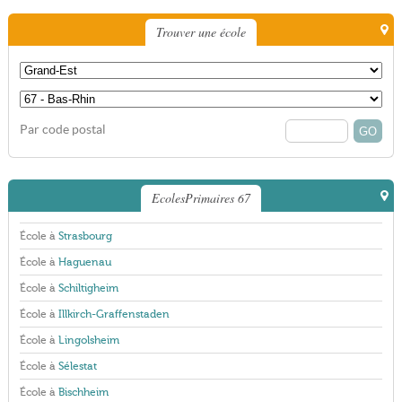
Trouver une école
Par code postal
EcolesPrimaires 67
École à
Strasbourg
École à
Haguenau
École à
Schiltigheim
École à
Illkirch-Graffenstaden
École à
Lingolsheim
École à
Sélestat
École à
Bischheim