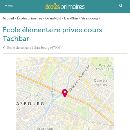
Menu
Accueil
>
Écoles primaires
>
Grand-Est
>
Bas-Rhin
>
Strasbourg
>
École élémentaire privée cours Tachbar
École élémentaire privée cours
Tachbar
École élémentaire à
Strasbourg
(
67000
)