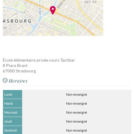
École élémentaire privée cours Tachbar
8 Place Brant
67000
Strasbourg
Horaires
Lundi
Non renseigné
Mardi
Non renseigné
Mercredi
Non renseigné
Jeudi
Non renseigné
Vendredi
Non renseigné