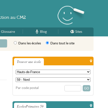
ction
au
CM2
Glossaire
Blog
Sites
Dans les écoles
Dans tout le site
Trouver une école
Par code postal
EcolesPrimaires 59