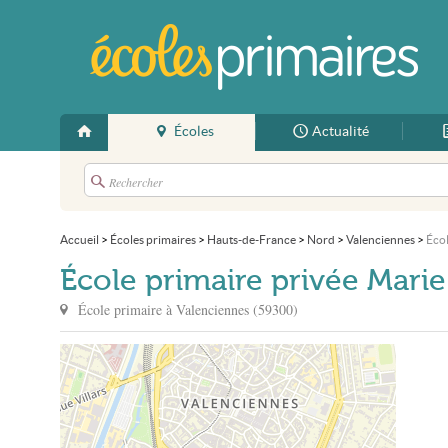
Écoles
Actualité
Accueil
>
Écoles primaires
>
Hauts-de-France
>
Nord
>
Valenciennes
>
Éco
École primaire privée Mar
École primaire à
Valenciennes
(
59300
)