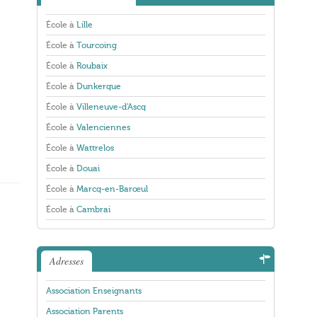
École à
Lille
École à
Tourcoing
École à
Roubaix
École à
Dunkerque
École à
Villeneuve-d'Ascq
École à
Valenciennes
École à
Wattrelos
École à
Douai
École à
Marcq-en-Barœul
École à
Cambrai
Adresses
Association Enseignants
Association Parents