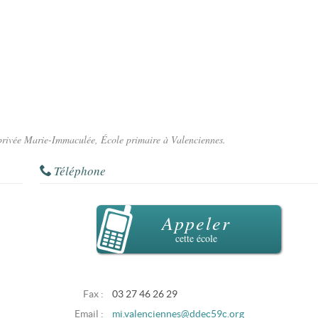
e privée Marie-Immaculée, École primaire à Valenciennes.
Téléphone
Appeler
cette école
Fax :
03 27 46 26 29
Email :
mi.valenciennes@ddec59c.org