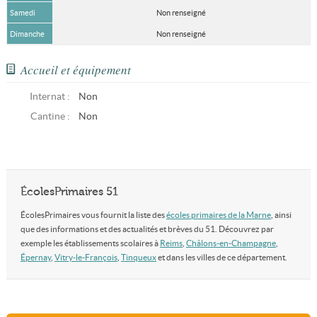
Samedi
Non renseigné
Dimanche
Non renseigné
Accueil et équipement
Internat :
Non
Cantine :
Non
ÉcolesPrimaires 51
ÉcolesPrimaires vous fournit la liste des
écoles primaires de la Marne
, ainsi
que des informations et des actualités et brèves du 51. Découvrez par
exemple les établissements scolaires à
Reims
,
Châlons-en-Champagne
,
Épernay
,
Vitry-le-François
,
Tinqueux
et dans les villes de ce département.