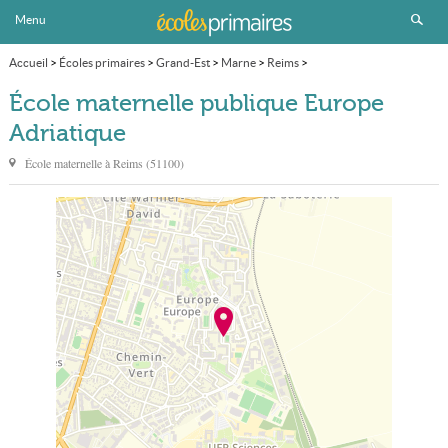
Menu
Accueil
>
Écoles primaires
>
Grand-Est
>
Marne
>
Reims
>
École maternelle publique Europe Adriatique
École maternelle publique Europe
Adriatique
École maternelle à
Reims
(
51100
)