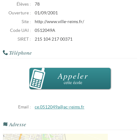
Élèves :
78
Ouverture :
01/09/2001
Site :
http://www.ville-reims.fr/
Code UAI :
0512049A
SIRET :
215 104 217 00371
Téléphone
Appeler
cette école
Email :
ce.0512049a@ac-reims.fr
Adresse