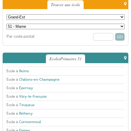
Trouver une école
Par code postal
EcolesPrimaires 51
École à
Reims
École à
Châlons-en-Champagne
École à
Épernay
École à
Vitry-le-François
École à
Tinqueux
École à
Bétheny
École à
Cormontreuil
École à
Fismes