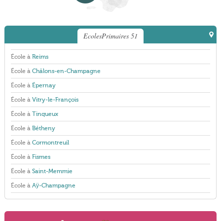
EcolesPrimaires 51
École à
Reims
École à
Châlons-en-Champagne
École à
Épernay
École à
Vitry-le-François
École à
Tinqueux
École à
Bétheny
École à
Cormontreuil
École à
Fismes
École à
Saint-Memmie
École à
Aÿ-Champagne