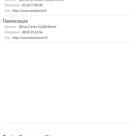
Téléphone :
03 26 77 85 00
Site :
http://www.acadomia.fr
Domicours
Adresse :
38 rue Cérès
51100
Reims
Téléphone :
08 00 25 62 56
Site :
http://www.domicours.fr