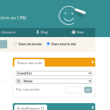
ction
au
CM2
Glossaire
Blog
Sites
Dans les écoles
Dans tout le site
Trouver une école
Par code postal
EcolesPrimaires 51