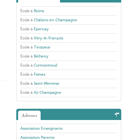
École à
Reims
École à
Châlons-en-Champagne
École à
Épernay
École à
Vitry-le-François
École à
Tinqueux
École à
Bétheny
École à
Cormontreuil
École à
Fismes
École à
Saint-Memmie
École à
Aÿ-Champagne
Adresses
Association Enseignants
Association Parents