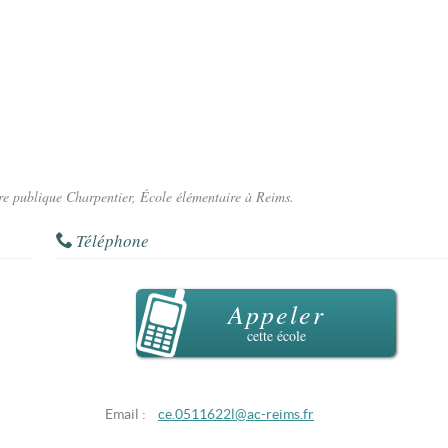
ire publique Charpentier, École élémentaire à Reims.
Téléphone
Appeler
cette école
Email :
ce.0511622l@ac-reims.fr