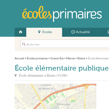
Écoles
Actualité
Accueil
>
Écoles primaires
>
Grand-Est
>
Marne
>
Reims
>
École élémentai
École élémentaire publique
École élémentaire à
Reims
(
51100
)