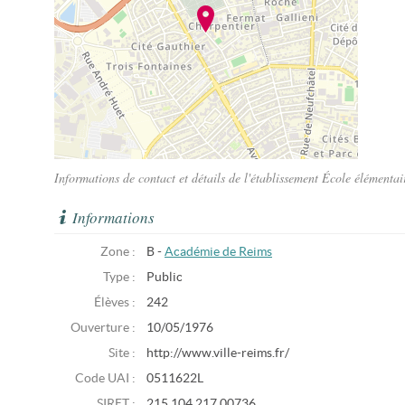
Informations de contact et détails de l'établissement École élémenta
Informations
Zone :
B -
Académie de Reims
Type :
Public
Élèves :
242
Ouverture :
10/05/1976
Site :
http://www.ville-reims.fr/
Code UAI :
0511622L
SIRET :
215 104 217 00736