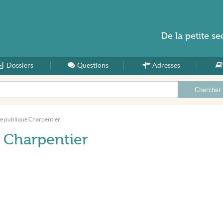
De la
petite se
Dossiers
Accueil
Questions
Adresses
re publique Charpentier
 Charpentier