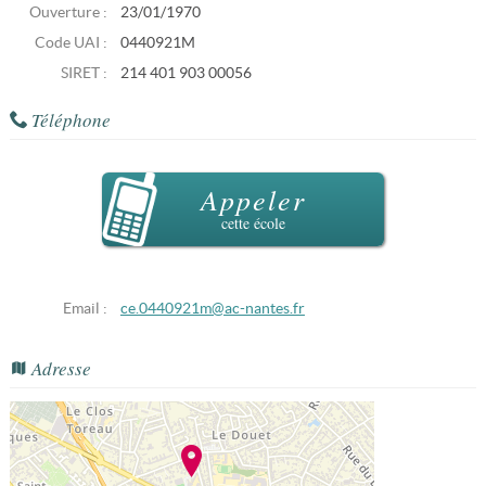
Ouverture :
23/01/1970
Code UAI :
0440921M
SIRET :
214 401 903 00056
Téléphone
Appeler
cette école
Email :
ce.0440921m@ac-nantes.fr
Adresse