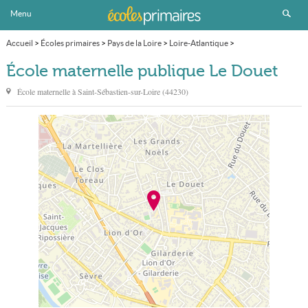
Menu
Accueil
>
Écoles primaires
>
Pays de la Loire
>
Loire-Atlantique
>
Saint-Sébastien-sur-Loire
>
École maternelle publique Le Douet
École maternelle publique Le Douet
École maternelle à
Saint-Sébastien-sur-Loire
(
44230
)