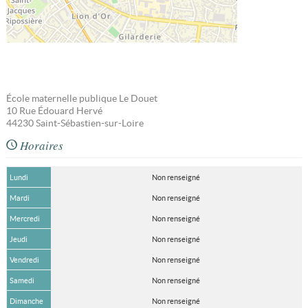
École maternelle publique Le Douet
10 Rue Édouard Hervé
44230
Saint-Sébastien-sur-Loire
Horaires
Lundi
Non renseigné
Mardi
Non renseigné
Mercredi
Non renseigné
Jeudi
Non renseigné
Vendredi
Non renseigné
Samedi
Non renseigné
Dimanche
Non renseigné