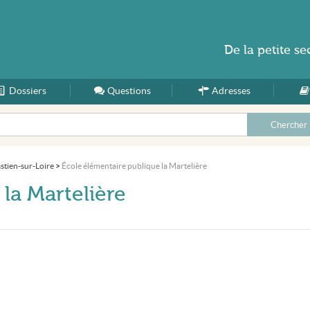
De la
petite se
Dossiers
Accueil
Questions
Adresses
stien-sur-Loire
>
École élémentaire publique la Martelière
la Martelière