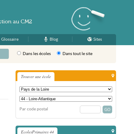
ction
au
CM2
Glossaire
Blog
Sites
Dans les écoles
Dans tout le site
Trouver une école
Par code postal
EcolesPrimaires 44