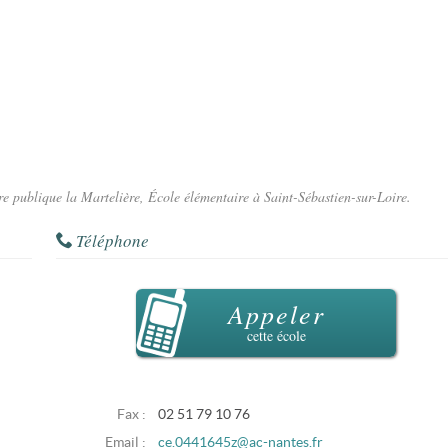
ire publique la Martelière, École élémentaire à Saint-Sébastien-sur-Loire.
Téléphone
Appeler
cette école
Fax :
02 51 79 10 76
Email :
ce.0441645z@ac-nantes.fr