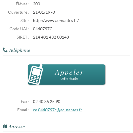
Élèves :
200
Ouverture :
21/01/1970
Site :
http://www.ac-nantes.fr/
Code UAI :
0440797C
SIRET :
214 401 432 00148
Téléphone
Appeler
cette école
Fax :
02 40 35 25 90
Email :
ce.0440797c@ac-nantes.fr
Adresse