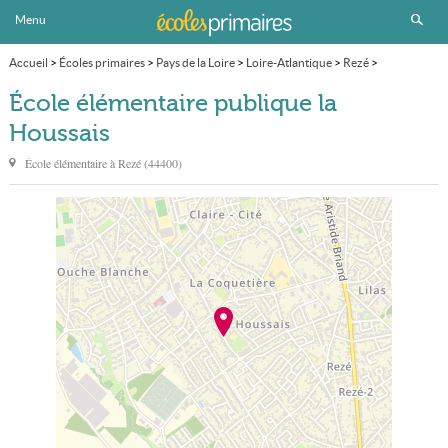
Menu
Accueil
>
Écoles primaires
>
Pays de la Loire
>
Loire-Atlantique
>
Rezé
>
École élémentaire publique la Houssais
École élémentaire publique la
Houssais
École élémentaire à
Rezé
(
44400
)