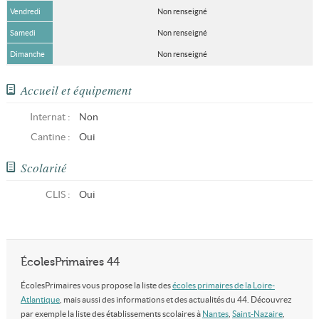
Vendredi
Non renseigné
Samedi
Non renseigné
Dimanche
Non renseigné
Accueil et équipement
Internat :
Non
Cantine :
Oui
Scolarité
CLIS
:
Oui
ÉcolesPrimaires 44
ÉcolesPrimaires vous propose la liste des
écoles primaires de la Loire-
Atlantique
, mais aussi des informations et des actualités du 44. Découvrez
par exemple la liste des établissements scolaires à
Nantes
,
Saint-Nazaire
,