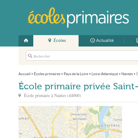
Écoles
Actualité
Accueil
>
Écoles primaires
>
Pays de la Loire
>
Loire-Atlantique
>
Nantes
>
É
École primaire privée Saint-
École primaire à
Nantes
(
44000
)