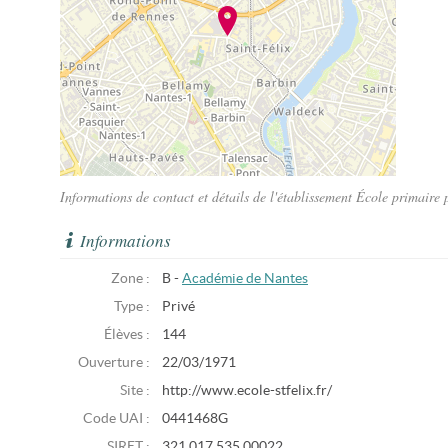
Informations de contact et détails de l'établissement École primaire 
Informations
Zone :
B -
Académie de Nantes
Type :
Privé
Élèves :
144
Ouverture :
22/03/1971
Site :
http://www.ecole-stfelix.fr/
Code UAI :
0441468G
SIRET :
321 017 535 00022