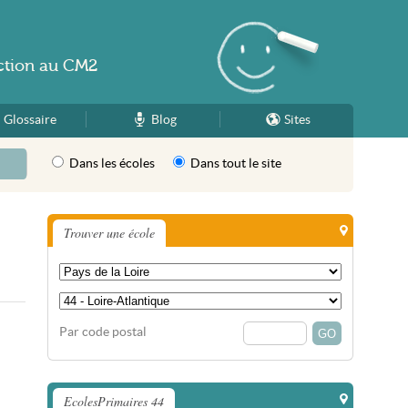
ction
au
CM2
Glossaire
Blog
Sites
Dans les écoles
Dans tout le site
Trouver une école
Par code postal
EcolesPrimaires 44