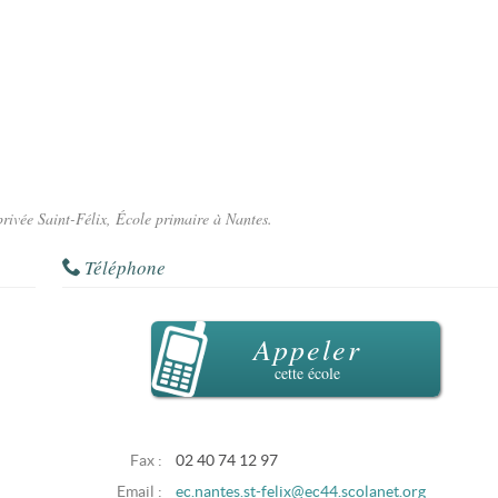
privée Saint-Félix, École primaire à Nantes.
Téléphone
Appeler
cette école
Fax :
02 40 74 12 97
Email :
ec.nantes.st-felix@ec44.scolanet.org