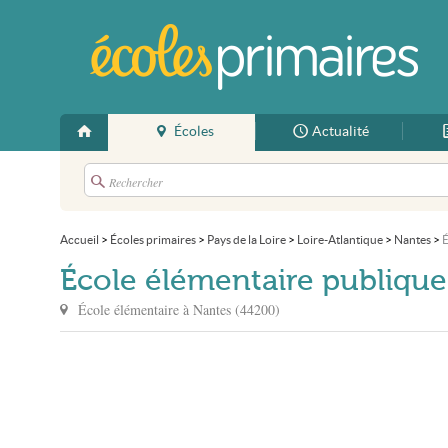
Écoles
Actualité
Accueil
>
Écoles primaires
>
Pays de la Loire
>
Loire-Atlantique
>
Nantes
>
É
École élémentaire publiqu
École élémentaire à
Nantes
(
44200
)