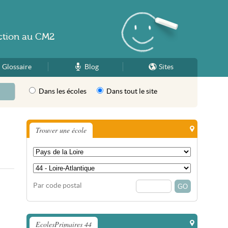
ction
au
CM2
Glossaire
Blog
Sites
Dans les écoles
Dans tout le site
Trouver une école
Par code postal
EcolesPrimaires 44