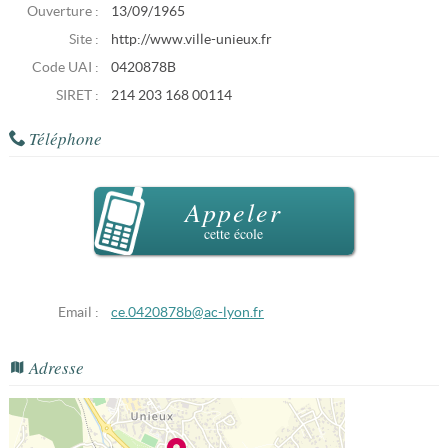
Ouverture :
13/09/1965
Site :
http://www.ville-unieux.fr
Code UAI :
0420878B
SIRET :
214 203 168 00114
Téléphone
Appeler
cette école
Email :
ce.0420878b@ac-lyon.fr
Adresse