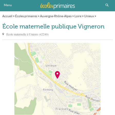
Menu
Accueil
>
Écoles primaires
>
Auvergne-Rhône-Alpes
>
Loire
>
Unieux
>
École maternelle publique Vigneron
École maternelle publique Vigneron
École maternelle à
Unieux
(
42240
)