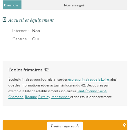
Dimanche
Non renseigné
Accueil et équipement
Internat :
Non
Cantine :
Oui
ÉcolesPrimaires 42
ÉcolesPrimaires vous fournit la liste des
écoles primaires de la Loire
, ainsi
que des informations et des actualités locales du 42. Découvrez par
exemple la liste des établissements scolaires à
Saint-Étienne
,
Saint-
Chamond
,
Roanne
,
Firminy
,
Montbrison
et dans tout le département.
Trouver une école