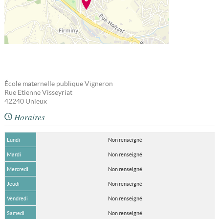
École maternelle publique Vigneron
Rue Etienne Visseyriat
42240
Unieux
Horaires
Lundi
Non renseigné
Mardi
Non renseigné
Mercredi
Non renseigné
Jeudi
Non renseigné
Vendredi
Non renseigné
Samedi
Non renseigné