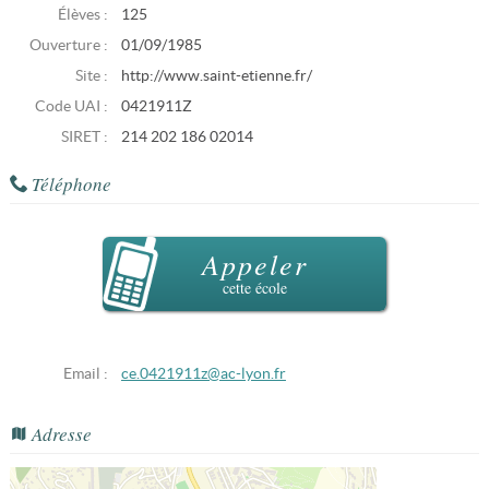
Élèves :
125
Ouverture :
01/09/1985
Site :
http://www.saint-etienne.fr/
Code UAI :
0421911Z
SIRET :
214 202 186 02014
Téléphone
Appeler
cette école
Email :
ce.0421911z@ac-lyon.fr
Adresse