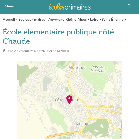
Menu
Accueil
>
Écoles primaires
>
Auvergne-Rhône-Alpes
>
Loire
>
Saint-Étienne
>
École élémentaire publique côté Chaude
École élémentaire publique côté
Chaude
École élémentaire à
Saint-Étienne
(
42000
)