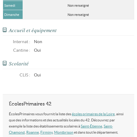
Samedi
Non renseigné
Dimanche
Non renseigné
Accueil et équipement
Internat :
Non
Cantine :
Oui
Scolarité
CLIS
:
Oui
ÉcolesPrimaires 42
ÉcolesPrimaires vous fournit la liste des
écoles primaires de la Loire
, ainsi
que des informations et des actualités locales du 42. Découvrez par
exemple la liste des établissements scolaires à
Saint-Étienne
,
Saint-
Chamond
,
Roanne
,
Firminy
,
Montbrison
et dans tout le département.