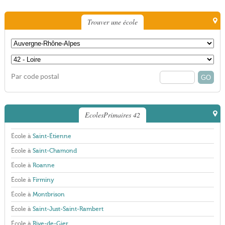
Trouver une école
Par code postal
EcolesPrimaires 42
École à
Saint-Étienne
École à
Saint-Chamond
École à
Roanne
École à
Firminy
École à
Montbrison
École à
Saint-Just-Saint-Rambert
École à
Rive-de-Gier