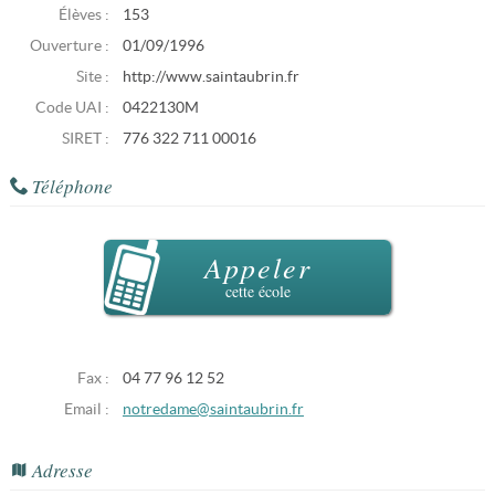
Élèves :
153
Ouverture :
01/09/1996
Site :
http://www.saintaubrin.fr
Code UAI :
0422130M
SIRET :
776 322 711 00016
Téléphone
Appeler
cette école
Fax :
04 77 96 12 52
Email :
notredame@saintaubrin.fr
Adresse