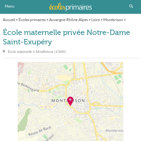
Menu
Accueil
>
Écoles primaires
>
Auvergne-Rhône-Alpes
>
Loire
>
Montbrison
>
École maternelle privée Notre-Dame Saint-Exupéry
École maternelle privée Notre-Dame
Saint-Exupéry
École maternelle à
Montbrison
(
42600
)