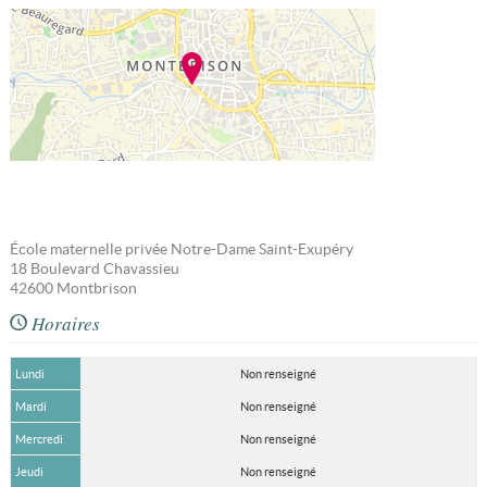
École maternelle privée Notre-Dame Saint-Exupéry
18 Boulevard Chavassieu
42600
Montbrison
Horaires
Lundi
Non renseigné
Mardi
Non renseigné
Mercredi
Non renseigné
Jeudi
Non renseigné