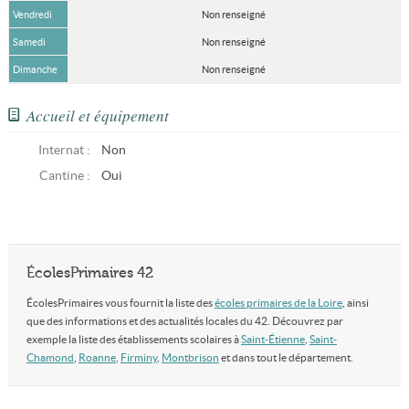
Vendredi
Non renseigné
Samedi
Non renseigné
Dimanche
Non renseigné
Accueil et équipement
Internat :
Non
Cantine :
Oui
ÉcolesPrimaires 42
ÉcolesPrimaires vous fournit la liste des
écoles primaires de la Loire
, ainsi
que des informations et des actualités locales du 42. Découvrez par
exemple la liste des établissements scolaires à
Saint-Étienne
,
Saint-
Chamond
,
Roanne
,
Firminy
,
Montbrison
et dans tout le département.