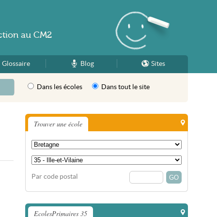
ction
au
CM2
Glossaire
Blog
Sites
Dans les écoles
Dans tout le site
Trouver une école
Par code postal
EcolesPrimaires 35