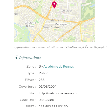
Informations de contact et détails de l'établissement École élémenta
Informations
Zone :
B -
Académie de Rennes
Type :
Public
Élèves :
258
Ouverture :
01/09/2004
Site :
http://metropole.rennes.fr
Code UAI :
0352668K
SIRET :
213 502 388 02130