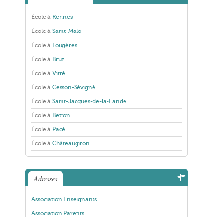
École à
Rennes
École à
Saint-Malo
École à
Fougères
École à
Bruz
École à
Vitré
École à
Cesson-Sévigné
École à
Saint-Jacques-de-la-Lande
École à
Betton
École à
Pacé
École à
Châteaugiron
Adresses
Association Enseignants
Association Parents