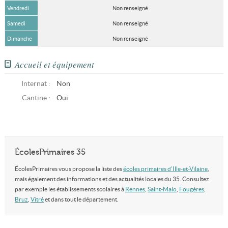
Vendredi
Non renseigné
Samedi
Non renseigné
Dimanche
Non renseigné
Accueil et équipement
Internat :
Non
Cantine :
Oui
ÉcolesPrimaires 35
ÉcolesPrimaires vous propose la liste des
écoles primaires d'Ille-et-Vilaine
,
mais également des informations et des actualités locales du 35. Consultez
par exemple les établissements scolaires à
Rennes
,
Saint-Malo
,
Fougères
,
Bruz
,
Vitré
et dans tout le département.