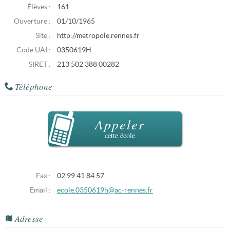
Élèves :
161
Ouverture :
01/10/1965
Site :
http://metropole.rennes.fr
Code UAI :
0350619H
SIRET :
213 502 388 00282
Téléphone
Appeler
cette école
Fax :
02 99 41 84 57
Email :
ecole.0350619h@ac-rennes.fr
Adresse