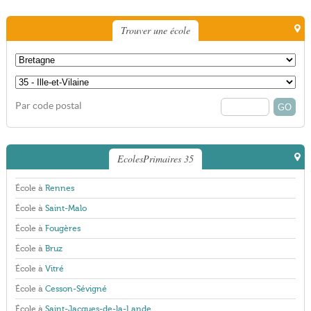
Trouver une école
Par code postal
EcolesPrimaires 35
École à
Rennes
École à
Saint-Malo
École à
Fougères
École à
Bruz
École à
Vitré
École à
Cesson-Sévigné
École à
Saint-Jacques-de-la-Lande