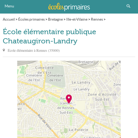
Menu
Accueil
>
Écoles primaires
>
Bretagne
>
Ille-et-Vilaine
>
Rennes
>
École élémentaire publique Chateaugiron-Landry
École élémentaire publique
Chateaugiron-Landry
École élémentaire à
Rennes
(
35000
)