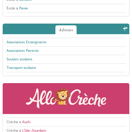
École à
Pavie
Adresses
Association Enseignants
Association Parents
Soutien scolaire
Transport scolaire
Crèche à
Auch
Crèche à
L'Isle-Jourdain