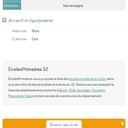
Dimanche
Non renseigné
Accueil et équipement
Internat :
Non
Cantine :
Oui
ÉcolesPrimaires 32
ÉcolesPrimaires vous propose la liste des
écoles primaires du Gers
, ainsi
que des infos et des actualités et brèves du 32. Retrouvez par exemple la
liste des établissements scolaires à
Auch
,
L'Isle-Jourdain
,
Condom
,
Fleurance
,
Eauze
et dans toutes les communes du département.
Trouver une école