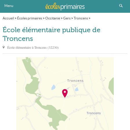
Menu
Accueil
>
Écoles primaires
>
Occitanie
>
Gers
>
Troncens
>
École élémentaire publique
École élémentaire publique de
Troncens
École élémentaire à
Troncens
(
32230
)