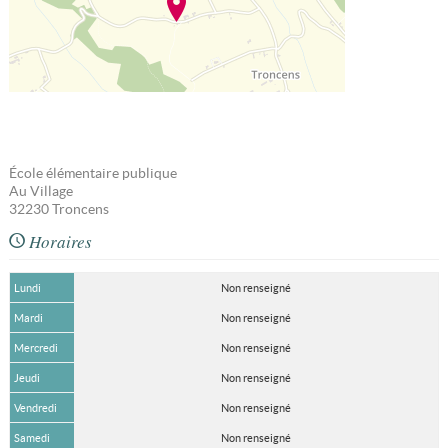
École élémentaire publique
Au Village
32230
Troncens
Horaires
Lundi
Non renseigné
Mardi
Non renseigné
Mercredi
Non renseigné
Jeudi
Non renseigné
Vendredi
Non renseigné
Samedi
Non renseigné