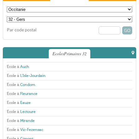
Par code postal
EcolesPrimaires 32
École à
Auch
École à
L'Isle-Jourdain
École à
Condom
École à
Fleurance
École à
Eauze
École à
Lectoure
École à
Mirande
École à
Vic-Fezensac
École à
Gimont