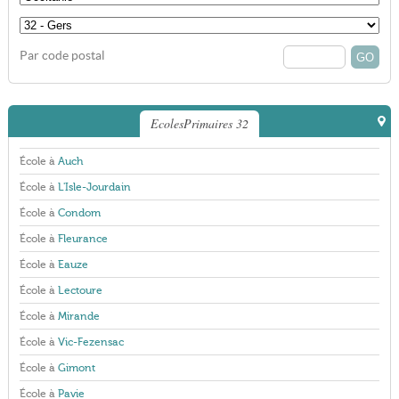
Par code postal
EcolesPrimaires 32
École à
Auch
École à
L'Isle-Jourdain
École à
Condom
École à
Fleurance
École à
Eauze
École à
Lectoure
École à
Mirande
École à
Vic-Fezensac
École à
Gimont
École à
Pavie