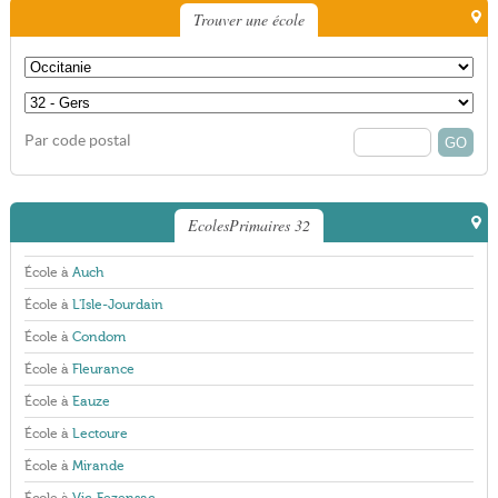
Trouver une école
Par code postal
EcolesPrimaires 32
École à
Auch
École à
L'Isle-Jourdain
École à
Condom
École à
Fleurance
École à
Eauze
École à
Lectoure
École à
Mirande