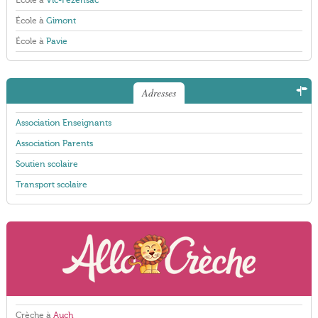
École à
Vic-Fezensac
École à
Gimont
École à
Pavie
Adresses
Association Enseignants
Association Parents
Soutien scolaire
Transport scolaire
Crèche à
Auch