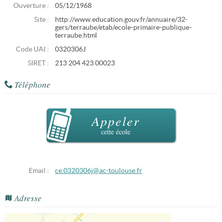
Ouverture :
05/12/1968
Site :
http://www.education.gouv.fr/annuaire/32-
gers/terraube/etab/ecole-primaire-publique-
terraube.html
Code UAI :
0320306J
SIRET :
213 204 423 00023
Téléphone
Appeler
cette école
Email :
ce.0320306j@ac-toulouse.fr
Adresse