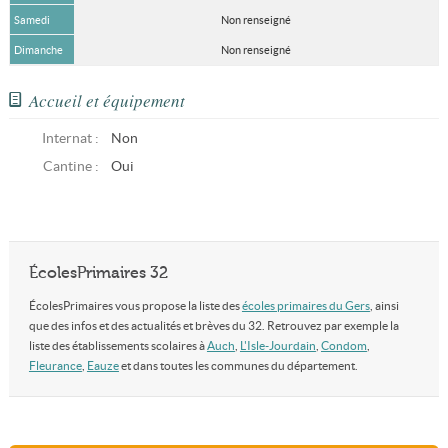
Samedi
Non renseigné
Dimanche
Non renseigné
Accueil et équipement
Internat :
Non
Cantine :
Oui
ÉcolesPrimaires 32
ÉcolesPrimaires vous propose la liste des
écoles primaires du Gers
, ainsi
que des infos et des actualités et brèves du 32. Retrouvez par exemple la
liste des établissements scolaires à
Auch
,
L'Isle-Jourdain
,
Condom
,
Fleurance
,
Eauze
et dans toutes les communes du département.