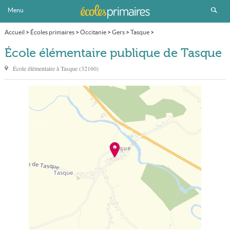
Menu
Accueil
>
Écoles primaires
>
Occitanie
>
Gers
>
Tasque
>
École élémentaire publique
École élémentaire publique de Tasque
École élémentaire à
Tasque
(
32160
)