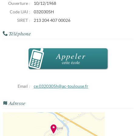
Ouverture :
10/12/1968
Code UAI :
0320305H
SIRET :
213 204 407 00026
Téléphone
Appeler
cette école
Email :
ce.0320305h@ac-toulouse.fr
Adresse