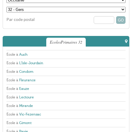
Par code postal
EcolesPrimaires 32
École à
Auch
École à
L'Isle-Jourdain
École à
Condom
École à
Fleurance
École à
Eauze
École à
Lectoure
École à
Mirande
École à
Vic-Fezensac
École à
Gimont
École à
Pavie