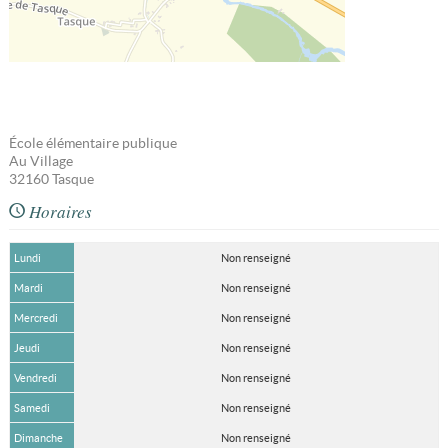
École élémentaire publique
Au Village
32160
Tasque
Horaires
Lundi
Non renseigné
Mardi
Non renseigné
Mercredi
Non renseigné
Jeudi
Non renseigné
Vendredi
Non renseigné
Samedi
Non renseigné
Dimanche
Non renseigné