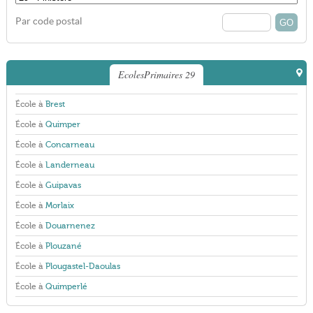
Par code postal
EcolesPrimaires 29
École à
Brest
École à
Quimper
École à
Concarneau
École à
Landerneau
École à
Guipavas
École à
Morlaix
École à
Douarnenez
École à
Plouzané
École à
Plougastel-Daoulas
École à
Quimperlé