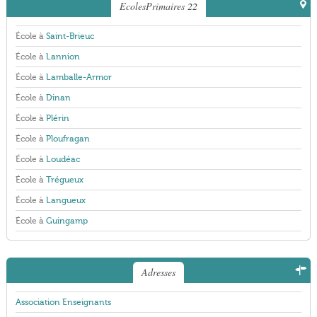
EcolesPrimaires 22
École à
Saint-Brieuc
École à
Lannion
École à
Lamballe-Armor
École à
Dinan
École à
Plérin
École à
Ploufragan
École à
Loudéac
École à
Trégueux
École à
Langueux
École à
Guingamp
Adresses
Association Enseignants