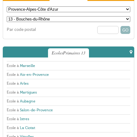
Par code postal
EcolesPrimaires 13
École à
Marseille
École à
Aix-en-Provence
École à
Arles
École à
Martigues
École à
Aubagne
École à
Salon-de-Provence
École à
Istres
École à
La Ciotat
École à
Vitrolles