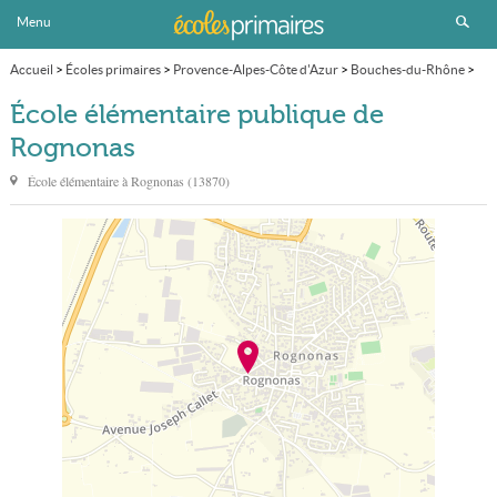
Menu
Accueil
>
Écoles primaires
>
Provence-Alpes-Côte d'Azur
>
Bouches-du-Rhône
>
Rognonas
>
École élémentaire publique
École élémentaire publique de
Rognonas
École élémentaire à
Rognonas
(
13870
)