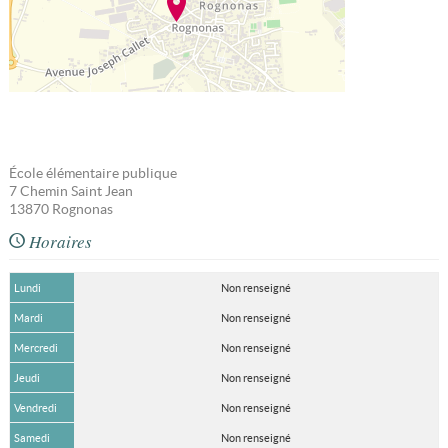
École élémentaire publique
7 Chemin Saint Jean
13870
Rognonas
Horaires
Lundi
Non renseigné
Mardi
Non renseigné
Mercredi
Non renseigné
Jeudi
Non renseigné
Vendredi
Non renseigné
Samedi
Non renseigné