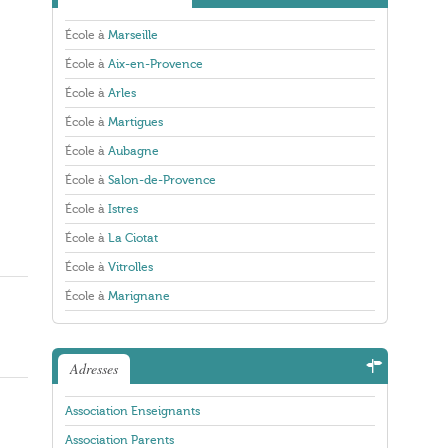
École à
Marseille
École à
Aix-en-Provence
École à
Arles
École à
Martigues
École à
Aubagne
École à
Salon-de-Provence
École à
Istres
École à
La Ciotat
École à
Vitrolles
École à
Marignane
Adresses
Association Enseignants
Association Parents