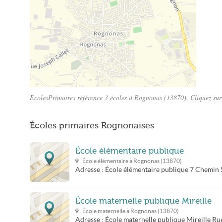
EcolesPrimaires référence 3 écoles à Rognonas (13870). Cliquez sur 
Plan Rognonas
Écoles primaires Rognonaises
École élémentaire publique
École élémentaire à
Rognonas
(
13870
)
Adresse :
École élémentaire publique
7 Chemin 
École maternelle publique Mireille
École maternelle à
Rognonas
(
13870
)
Adresse :
École maternelle publique Mireille
Rue