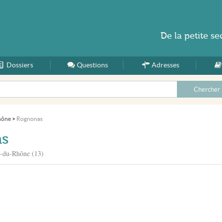
De la
petite se
Dossiers
Accueil
Questions
Adresses
hône
>
Rognonas
as
s-du-Rhône (13)