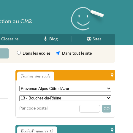
ction
au
CM2
Glossaire
Blog
Sites
Dans les écoles
Dans tout le site
Trouver une école
Par code postal
EcolesPrimaires 13