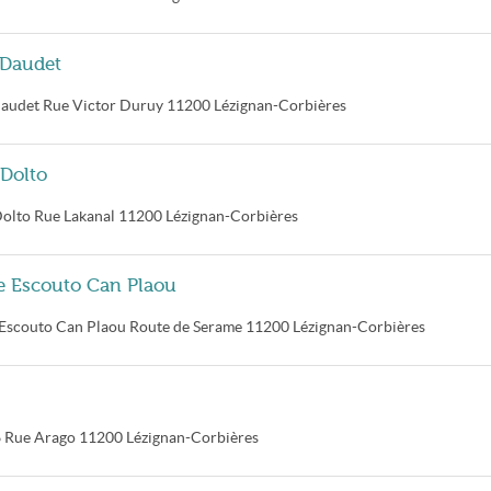
 Daudet
Daudet
Rue Victor Duruy
11200
Lézignan-Corbières
 Dolto
Dolto
Rue Lakanal
11200
Lézignan-Corbières
ée Escouto Can Plaou
e Escouto Can Plaou
Route de Serame
11200
Lézignan-Corbières
 Rue Arago
11200
Lézignan-Corbières