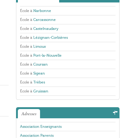
École à
Narbonne
École à
Carcassonne
École à
Castelnaudary
École à
Lézignan-Corbières
École à
Limoux
École à
Port-la-Nouvelle
.
École à
Coursan
École à
Sigean
École à
Trèbes
École à
Gruissan
Adresses
Association Enseignants
Association Parents