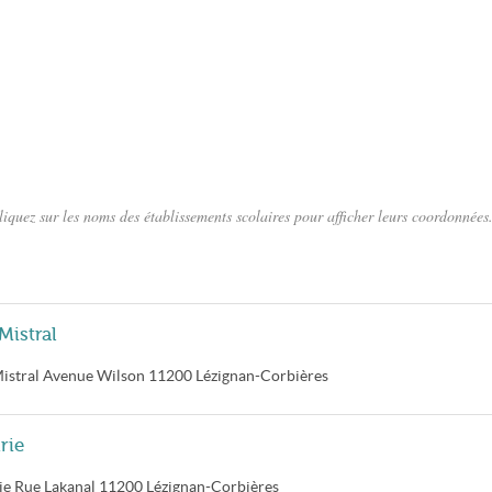
quez sur les noms des établissements scolaires pour afficher leurs coordonnées
Mistral
istral
Avenue Wilson
11200
Lézignan-Corbières
rie
ie
Rue Lakanal
11200
Lézignan-Corbières