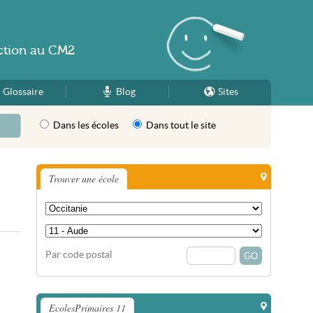
ction
au
CM2
Glossaire
Blog
Sites
Dans les écoles
Dans tout le site
Trouver une école
Par code postal
EcolesPrimaires 11