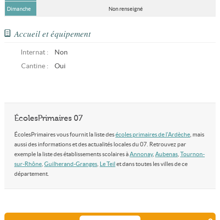
Dimanche
Non renseigné
Accueil et équipement
Internat :
Non
Cantine :
Oui
ÉcolesPrimaires 07
ÉcolesPrimaires vous fournit la liste des
écoles primaires de l'Ardèche
, mais
aussi des informations et des actualités locales du 07. Retrouvez par
exemple la liste des établissements scolaires à
Annonay
,
Aubenas
,
Tournon-
sur-Rhône
,
Guilherand-Granges
,
Le Teil
et dans toutes les villes de ce
département.