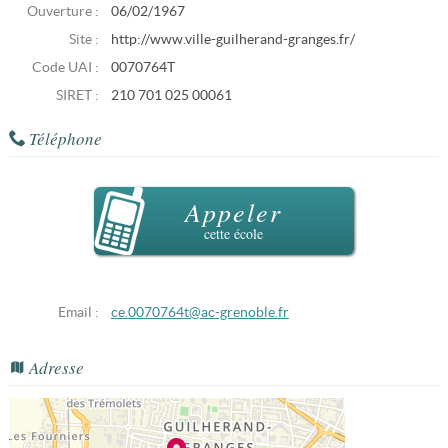
Ouverture :
06/02/1967
Site :
http://www.ville-guilherand-granges.fr/
Code UAI :
0070764T
SIRET :
210 701 025 00061
Téléphone
Appeler
cette école
Email :
ce.0070764t@ac-grenoble.fr
Adresse