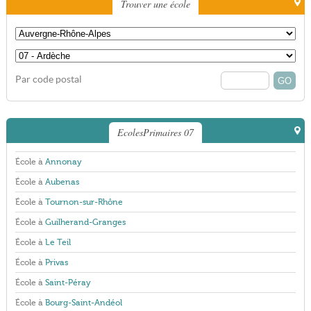
Trouver une école
Par code postal
EcolesPrimaires 07
École à
Annonay
École à
Aubenas
École à
Tournon-sur-Rhône
École à
Guilherand-Granges
École à
Le Teil
École à
Privas
École à
Saint-Péray
École à
Bourg-Saint-Andéol