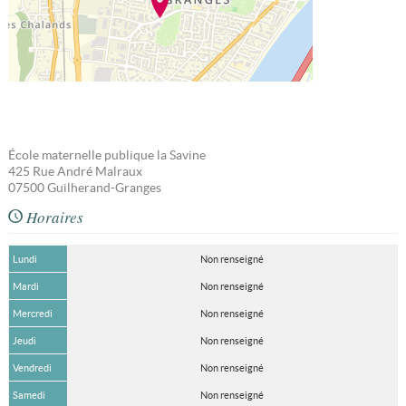
École maternelle publique la Savine
425 Rue André Malraux
07500
Guilherand-Granges
Horaires
Lundi
Non renseigné
Mardi
Non renseigné
Mercredi
Non renseigné
Jeudi
Non renseigné
Vendredi
Non renseigné
Samedi
Non renseigné