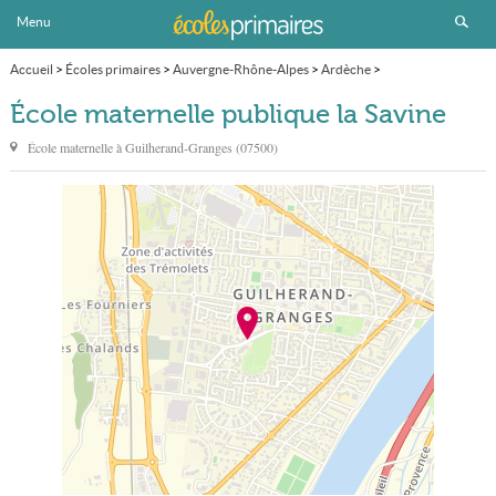
Menu
Accueil
>
Écoles primaires
>
Auvergne-Rhône-Alpes
>
Ardèche
>
Guilherand-Granges
>
École maternelle publique la Savine
École maternelle publique la Savine
École maternelle à
Guilherand-Granges
(
07500
)