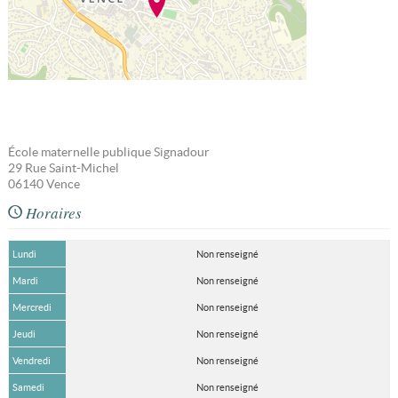
École maternelle publique Signadour
29 Rue Saint-Michel
06140
Vence
Horaires
Lundi
Non renseigné
Mardi
Non renseigné
Mercredi
Non renseigné
Jeudi
Non renseigné
Vendredi
Non renseigné
Samedi
Non renseigné