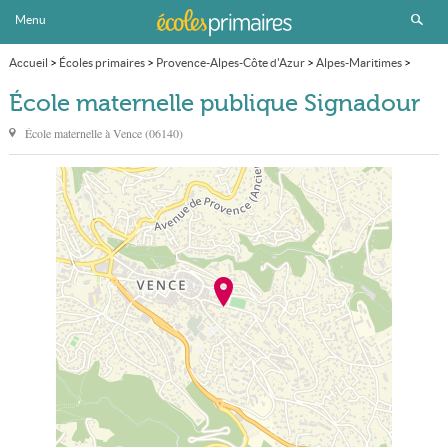
Menu
Accueil
>
Écoles primaires
>
Provence-Alpes-Côte d'Azur
>
Alpes-Maritimes
>
Vence
>
École maternelle publique Signadour
École maternelle publique Signadour
École maternelle à
Vence
(
06140
)