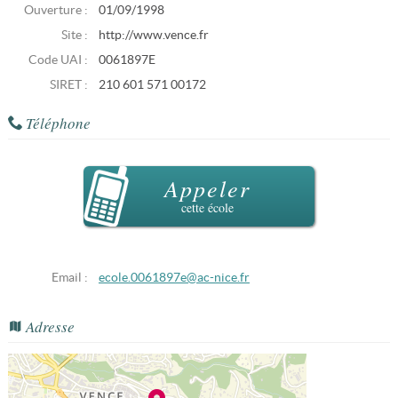
Ouverture :
01/09/1998
Site :
http://www.vence.fr
Code UAI :
0061897E
SIRET :
210 601 571 00172
Téléphone
Appeler
cette école
Email :
ecole.0061897e@ac-nice.fr
Adresse